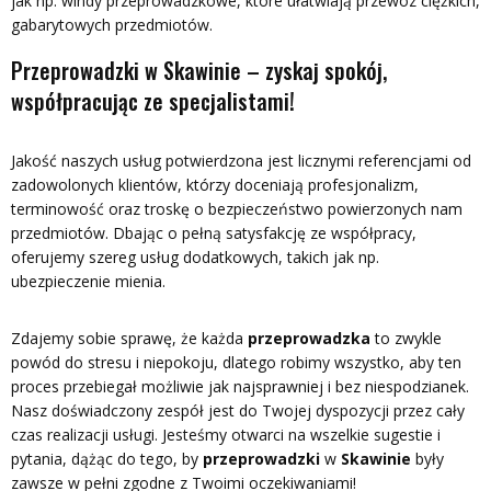
jak np. windy przeprowadzkowe, które ułatwiają przewóz ciężkich,
gabarytowych przedmiotów.
Przeprowadzki w Skawinie – zyskaj spokój,
współpracując ze specjalistami!
Jakość naszych usług potwierdzona jest licznymi referencjami od
zadowolonych klientów, którzy doceniają profesjonalizm,
terminowość oraz troskę o bezpieczeństwo powierzonych nam
przedmiotów. Dbając o pełną satysfakcję ze współpracy,
oferujemy szereg usług dodatkowych, takich jak np.
ubezpieczenie mienia.
Zdajemy sobie sprawę, że każda
przeprowadzka
to zwykle
powód do stresu i niepokoju, dlatego robimy wszystko, aby ten
proces przebiegał możliwie jak najsprawniej i bez niespodzianek.
Nasz doświadczony zespół jest do Twojej dyspozycji przez cały
czas realizacji usługi. Jesteśmy otwarci na wszelkie sugestie i
pytania, dążąc do tego, by
przeprowadzki
w
Skawinie
były
zawsze w pełni zgodne z Twoimi oczekiwaniami!