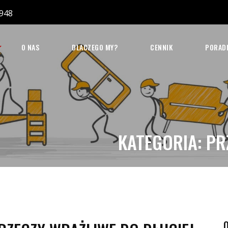
948
O NAS
DLACZEGO MY?
CENNIK
PORAD
KATEGORIA:
PR