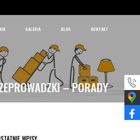
NIK
GALERIA
BLOG
KONTAKT
ZEPROWADZKI – PORADY
OSTATNIE WPISY