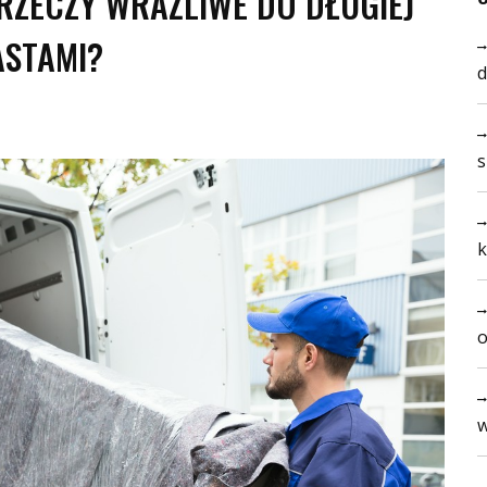
RZECZY WRAŻLIWE DO DŁUGIEJ
ASTAMI?
d
s
k
o
w