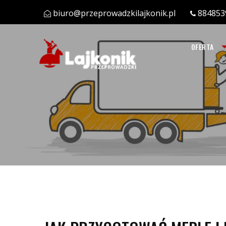
biuro@przeprowadzkilajkonik.pl
884853
OFERTA